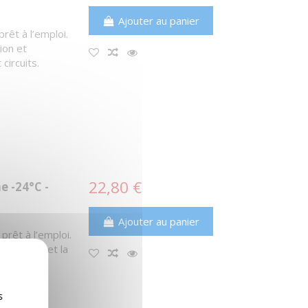
Ajouter au panier
rêt à l’emploi.
ion et
circuits.
22,80 €
e -24°C -
Ajouter au panier
prêt à l’emploi.
urchauffe et la
ircuits.
s