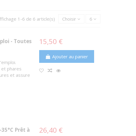
ffichage 1-6 de 6 article(s)
Choisir
6
15,50 €
ploi - Toutes
Ajouter au panier
’emploi.
s et phares
sures et assure
26,40 €
-35°C Prêt à