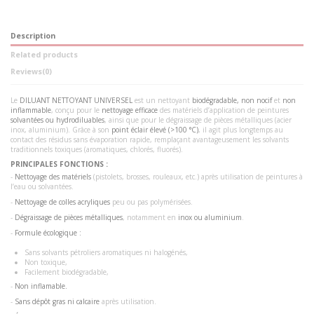
Description
Related products
Reviews
(0)
Le
DILUANT NETTOYANT UNIVERSEL
est un nettoyant
biodégradable, non nocif
et
non
inflammable
, conçu pour le
nettoyage efficace
des matériels d’application de peintures
solvantées ou hydrodiluables
, ainsi que pour le dégraissage de pièces métalliques (acier
inox, aluminium). Grâce à son
point éclair élevé (>100 °C)
, il agit plus longtemps au
contact des résidus sans évaporation rapide, remplaçant avantageusement les solvants
traditionnels toxiques (aromatiques, chlorés, fluorés).
PRINCIPALES FONCTIONS :
-
Nettoyage des matériels
(pistolets, brosses, rouleaux, etc.) après utilisation de peintures à
l’eau ou solvantées.
-
Nettoyage de colles acryliques
peu ou pas polymérisées.
-
Dégraissage de pièces métalliques
, notamment en
inox ou aluminium
.
-
Formule écologique :
Sans solvants pétroliers aromatiques ni halogénés,
Non toxique,
Facilement biodégradable,
-
Non inflamable.
-
Sans dépôt gras ni calcaire
après utilisation.