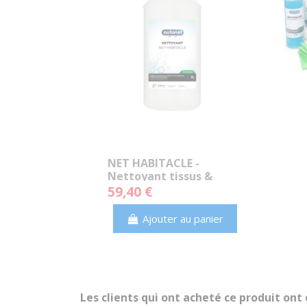
NET HABITACLE -
Nettoyant tissus &
moquettes prêt à
59,40 €
l’emploi (AUTONET)
Ajouter au panier
Les clients qui ont acheté ce produit ont