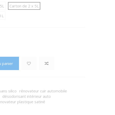
x5L
Carton de 2 x 5L
1L
u panier
ans silico
rénovateur cuir automobile
désodorisant intérieur auto
énovateur plastique satiné