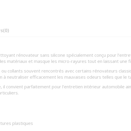
ws
(0)
yant rénovateur sans silicone spécialement conçu pour l’entreti
t des matériaux et masque les micro-rayures tout en laissant une fin
as ou collants souvent rencontrés avec certains rénovateurs classi
en à neutraliser efficacement les mauvaises odeurs telles que le t
, il convient parfaitement pour l’entretien intérieur automobile 
rticuliers.
tures plastiques