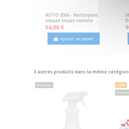
AUTO 35M - Nettoyant
S
sièges tissus voiture
D
concentré (AUTONET)
B
54,00 €
9
Ajouter au panier
3 autres produits dans la même catégorie
Nouveau
-50%
Nouve