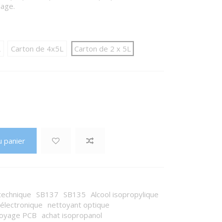
lage.
L
Carton de 4x5L
Carton de 2 x 5L
u panier
 technique
SB137
SB135
Alcool isopropylique
 électronique
nettoyant optique
toyage PCB
achat isopropanol