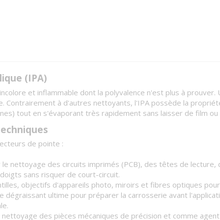
lique (IPA)
incolore et inflammable dont la polyvalence n'est plus à prouver.
élevée. Contrairement à d'autres nettoyants, l'IPA possède la pro
nes) tout en s'évaporant très rapidement sans laisser de film ou
techniques
ecteurs de pointe :
 le nettoyage des circuits imprimés (PCB), des têtes de lecture,
doigts sans risquer de court-circuit.
lles, objectifs d'appareils photo, miroirs et fibres optiques pou
 dégraissant ultime pour préparer la carrosserie avant l'applicati
le.
e nettoyage des pièces mécaniques de précision et comme agent d