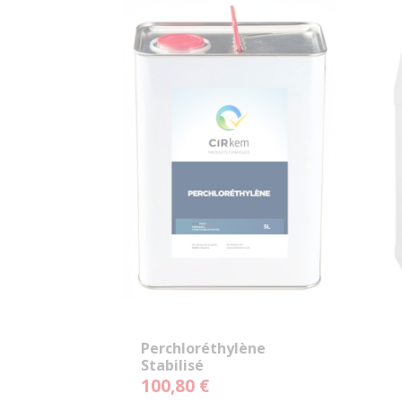
Perchloréthylène
Stabilisé
(Tétrachloroéthylène) -
100,80 €
Solvant Industriel