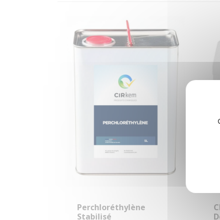
Perchloréthylène
C
Stabilisé
D