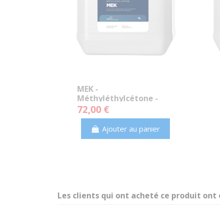
MEK -
Méthyléthylcétone -
Solvant dégraissant
72,00 €
puissant - Grade
Technique
Ajouter au panier
Les clients qui ont acheté ce produit ont