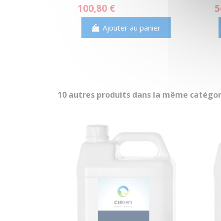
(Tétrachloroéthylène) -
C
100,80 €
5
Solvant Industriel
P
Ajouter au panier
10 autres produits dans la même catégori